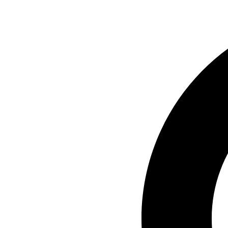
Ir
al
contenido