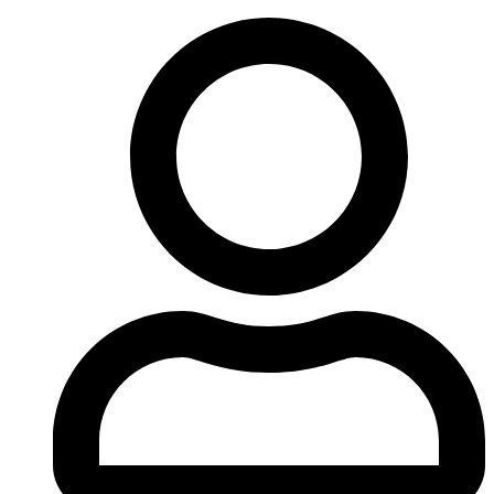
Ir
al
contenido