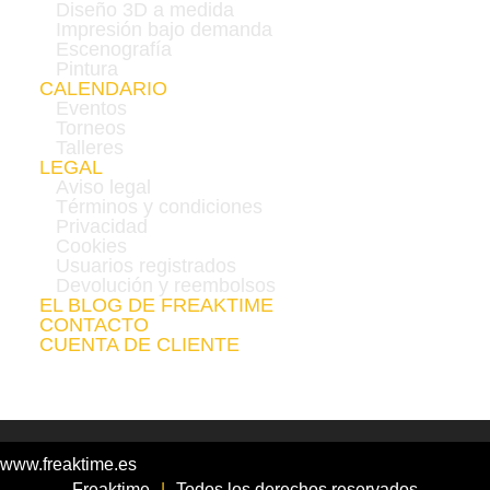
Diseño 3D a medida
Impresión bajo demanda
Escenografía
Pintura
CALENDARIO
Eventos
Torneos
Talleres
LEGAL
Aviso legal
Términos y condiciones
Privacidad
Cookies
Usuarios registrados
Devolución y reembolsos
EL BLOG DE FREAKTIME
CONTACTO
CUENTA DE CLIENTE
www.freaktime.es
Freaktime
|
Todos los derechos reservados