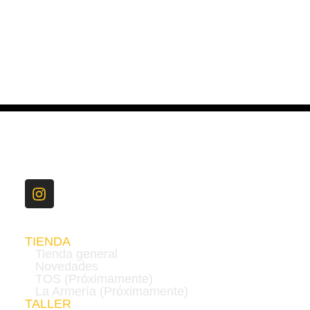
TIENDA
Tienda general
Novedades
TOS (Próximamente)
La Armería (Próximamente)
TALLER