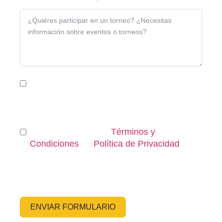
¿Qué te interesa?
Doy mi consentimiento para que este sitio web
almacene mi información enviada para que puedan
responder a mi consulta
Términos y
Estoy de acuerdo con los
Condiciones
Política de Privacidad
y la
.
He leído y acepto los Términos y condiciones y la
Política de privacidad.
ENVIAR FORMULARIO