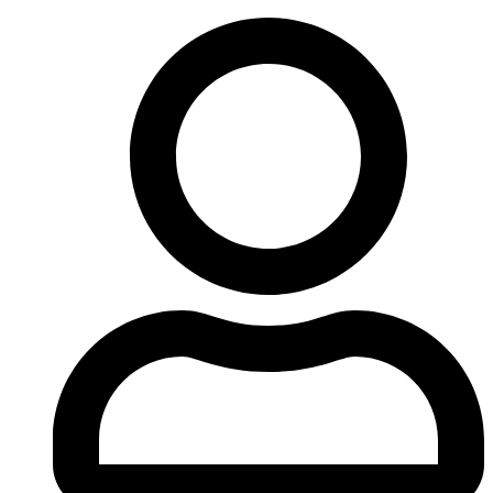
Ir
al
contenido