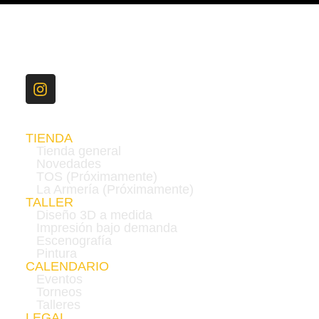
TIENDA
Tienda general
Novedades
TOS (Próximamente)
La Armería (Próximamente)
TALLER
Diseño 3D a medida
Impresión bajo demanda
Escenografía
Pintura
CALENDARIO
Eventos
Torneos
Talleres
LEGAL