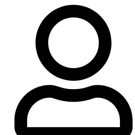
Ir
al
contenido