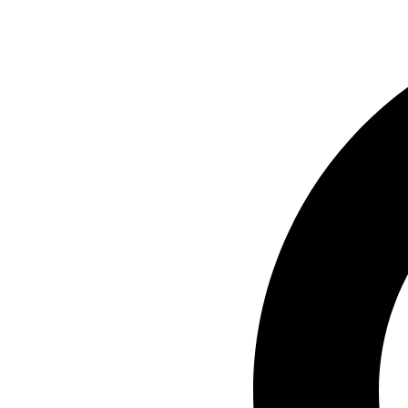
Ir
al
contenido