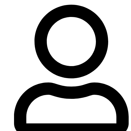
Ir
al
contenido