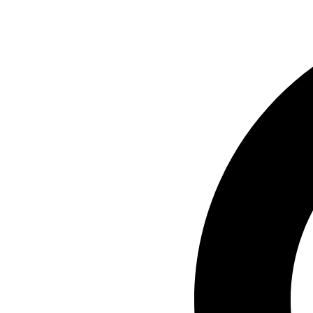
Ir
al
contenido