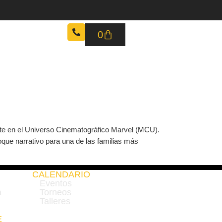
0
ARIO
BLOG
mente en el Universo Cinematográfico Marvel (MCU).
que narrativo para una de las familias más
CALENDARIO
Eventos
a
Torneos
Talleres
E