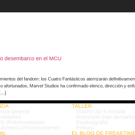
TALLER
CALEND
rado desembarco en el MCU
 cimientos del fandom: los Cuatro Fantásticos aterrizarán definitiva
 afortunados, Marvel Studios ha confirmado elenco, dirección y enfo
[…]
NDA
TALLER
enda general
Diseño 3D a medida
vedades
Impresión bajo demand
S (Próximamente)
Escenografía
 Armería (Próximamente)
Pintura
AL
EL BLOG DE FREAKTIM