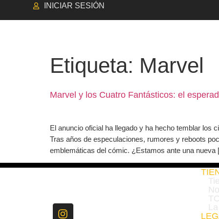
INICIAR SESIÓN
TIENDA
NOVEDADES
Etiqueta:
Marvel
Marvel y los Cuatro Fantásticos: el espe
El anuncio oficial ha llegado y ha hecho temblar los
Tras años de especulaciones, rumores y reboots poco
emblemáticas del cómic. ¿Estamos ante una nueva 
TIE
Ti
No
TO
La
LEG