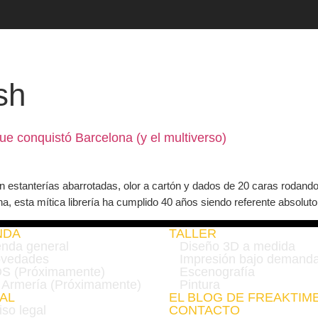
TALLER
CALEND
sh
ue conquistó Barcelona (y el multiverso)
en estanterías abarrotadas, olor a cartón y dados de 20 caras rodand
esta mítica librería ha cumplido 40 años siendo referente absoluto en
NDA
TALLER
enda general
Diseño 3D a medida
vedades
Impresión bajo demand
S (Próximamente)
Escenografía
 Armería (Próximamente)
Pintura
AL
EL BLOG DE FREAKTIM
iso legal
CONTACTO