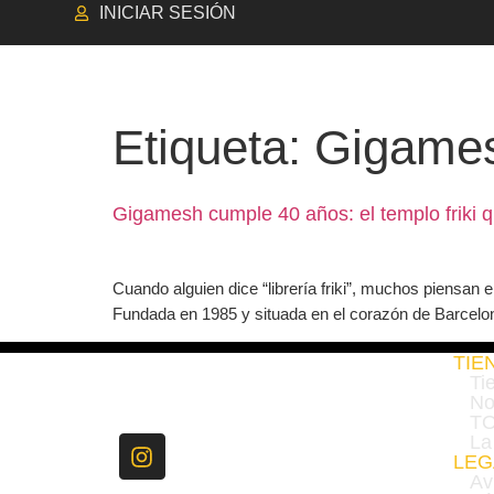
INICIAR SESIÓN
TIENDA
NOVEDADES
Etiqueta:
Gigame
Gigamesh cumple 40 años: el templo friki q
Cuando alguien dice “librería friki”, muchos piensan 
Fundada en 1985 y situada en el corazón de Barcelona, 
TIE
Ti
No
TO
La
LEG
Av