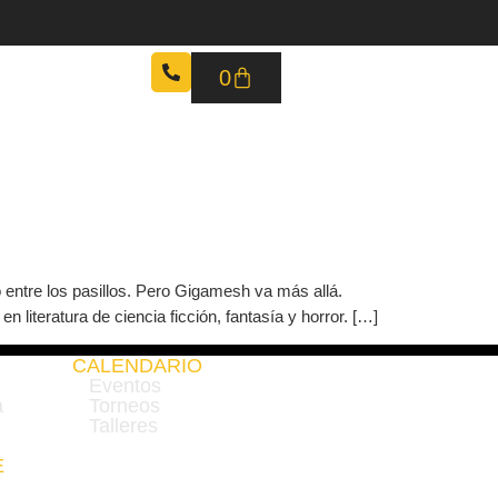
0
ARIO
BLOG
o entre los pasillos. Pero Gigamesh va más allá.
 literatura de ciencia ficción, fantasía y horror. […]
CALENDARIO
Eventos
a
Torneos
Talleres
E