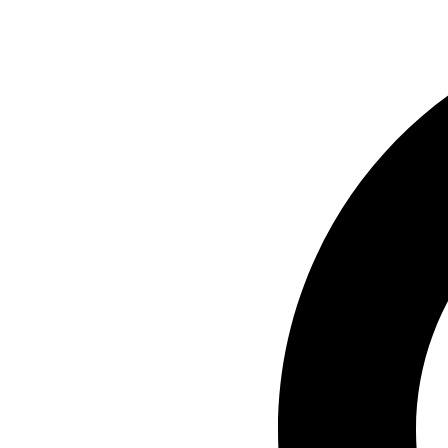
Ir
al
contenido