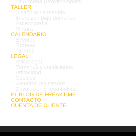
La Armería (Próximamente)
TALLER
Diseño 3D a medida
Impresión bajo demanda
Escenografía
Pintura
CALENDARIO
Eventos
Torneos
Talleres
LEGAL
Aviso legal
Términos y condiciones
Privacidad
Cookies
Usuarios registrados
Devolución y reembolsos
EL BLOG DE FREAKTIME
CONTACTO
CUENTA DE CLIENTE