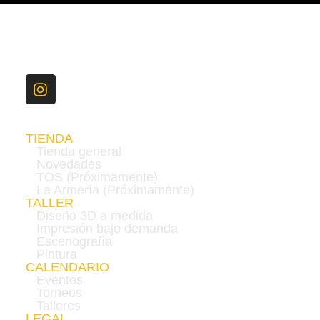
TIENDA
Tienda general
Novedades
TOS (Próximamente)
La Armería (Próximamente)
TALLER
Diseño 3D a medida
Impresión bajo demanda
Escenografía
Pintura
CALENDARIO
Eventos
Torneos
Talleres
LEGAL