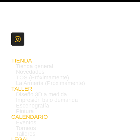
TIENDA
Tienda general
Novedades
TOS (Próximamente)
La Armería (Próximamente)
TALLER
Diseño 3D a medida
Impresión bajo demanda
Escenografía
Pintura
CALENDARIO
Eventos
Torneos
Talleres
LEGAL