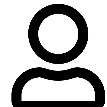
Ir
al
contenido