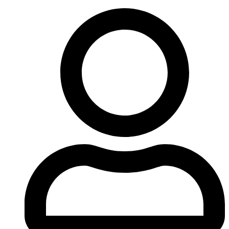
Ir
al
contenido