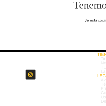
Tenemos
Se está coci
TIE
Ti
No
TO
La
LEG
Av
Té
Pr
Co
Us
De