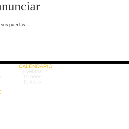
anunciar
 sus puertas.
CALENDARIO
Eventos
a
Torneos
Talleres
E