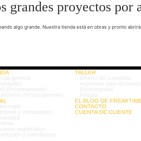
 grandes proyectos por 
nando algo grande. Nuestra tienda está en obras y pronto abrirá
NDA
TALLER
enda general
Diseño 3D a medida
vedades
Impresión bajo demand
S (Próximamente)
Escenografía
 Armería (Próximamente)
Pintura
AL
EL BLOG DE FREAKTIM
iso legal
CONTACTO
rminos y condiciones
CUENTA DE CLIENTE
ivacidad
okies
uarios registrados
volución y reembolsos