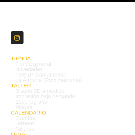
TIENDA
Tienda general
Novedades
TOS (Próximamente)
La Armería (Próximamente)
TALLER
Diseño 3D a medida
Impresión bajo demanda
Escenografía
Pintura
CALENDARIO
Eventos
Torneos
Talleres
LEGAL