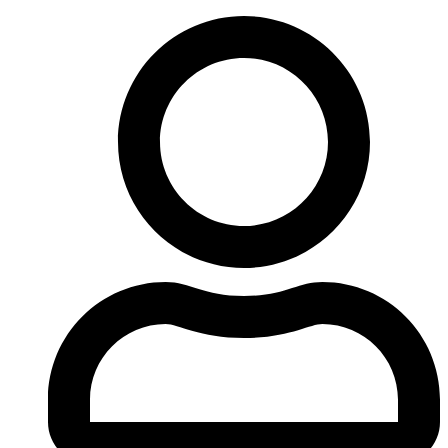
Ir
al
contenido