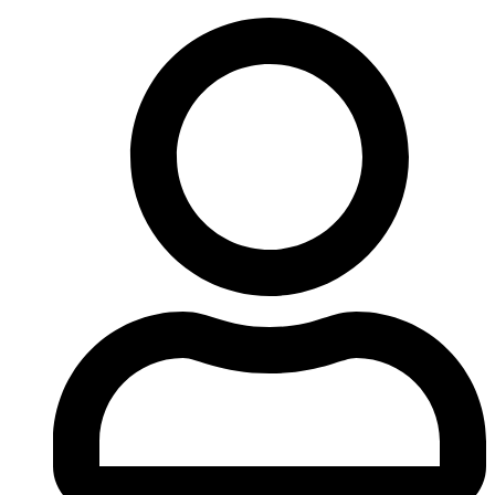
Ir
al
contenido