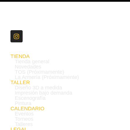
TIENDA
Tienda general
Novedades
TOS (Próximamente)
La Armería (Próximamente)
TALLER
Diseño 3D a medida
Impresión bajo demanda
Escenografía
Pintura
CALENDARIO
Eventos
Torneos
Talleres
LEGAL