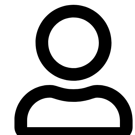
Ir
al
contenido